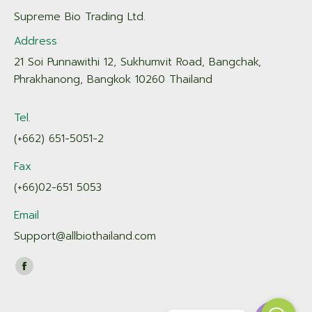
Supreme Bio Trading Ltd.
Address
21 Soi Punnawithi 12, Sukhumvit Road, Bangchak,
Phrakhanong, Bangkok 10260 Thailand
Tel.
(+662) 651-5051-2
Fax
(+66)02-651 5053
Email
Support@allbiothailand.com
Find us on:
Facebook
page
opens