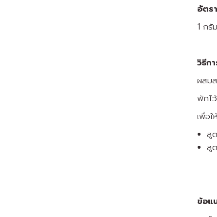
อัตรา
1 กรั
วิธีก
ผสมสา
พักไว
เพื่อใ
สู
สู
ข้อแ