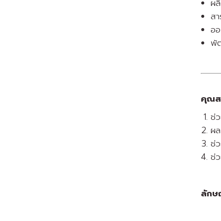
ผล
สา
ออ
พั
คุณสม
ช่
ผล
ช่
ช่
ลักษ