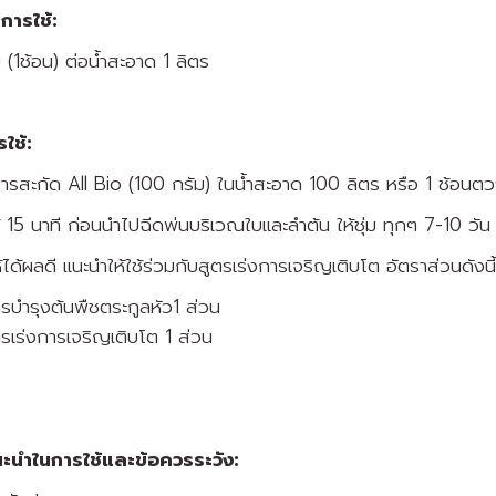
การใช้:
ม (1ช้อน) ต่อน้ำสะอาด 1 ลิตร
ารใช้:
รสะกัด All Bio (100 กรัม) ในน้ำสะอาด 100 ลิตร หรือ 1 ช้อนตวง
้ 15 นาที ก่อนนำไปฉีดพ่นบริเวณใบและลำต้น ให้ชุ่ม ทุกๆ 7-10 วัน
ห้ได้ผลดี แนะนำให้ใช้ร่วมกับสูตรเร่งการเจริญเติบโต อัตราส่วนดังนี้
ตรบำรุงต้นพืชตระกูลหัว1 ส่วน
ตรเร่งการเจริญเติบโต 1 ส่วน
นะนำในการใช้และข้อควรระวัง: