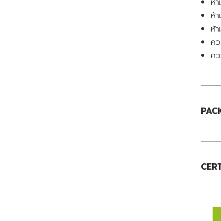
ห้
ห้า
ห้า
คว
ควร
PACK
CERT