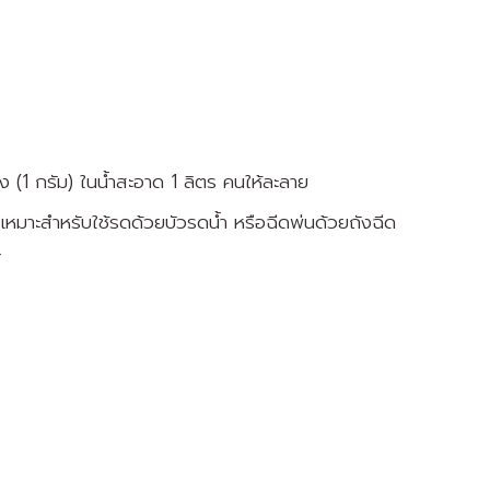
 (1 กรัม) ในน้ำสะอาด 1 ลิตร คนให้ละลาย
 เหมาะสำหรับใช้รดด้วยบัวรดน้ำ หรือฉีดพ่นด้วยถังฉีด