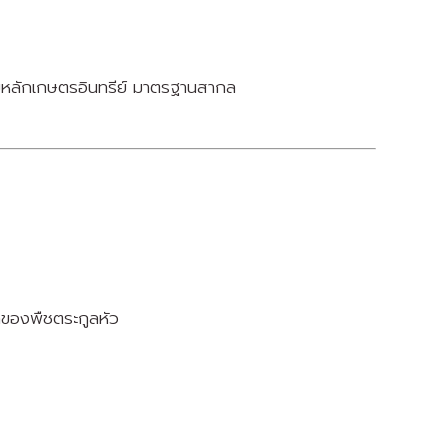
มหลักเกษตรอินทรีย์ มาตรฐานสากล
ดของพืชตระกูลหัว