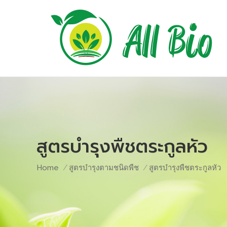
สูตรบำรุงพืชตระกูลหัว
You are here:
Home
สูตรบำรุงตามชนิดพืช
สูตรบำรุงพืชตระกูลหัว