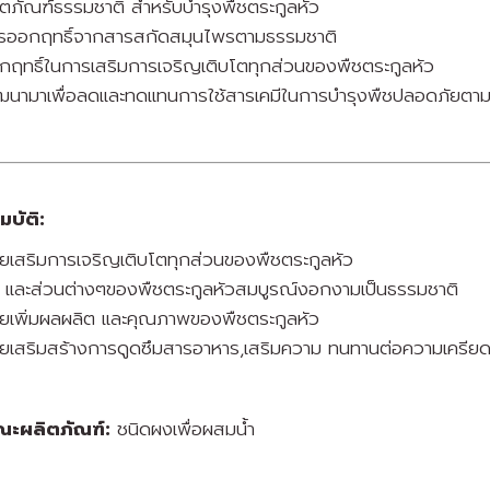
ิตภัณฑ์ธรรมชาติ สำหรับบำรุงพืชตระกูลหัว
รออกฤทธิ์จากสารสกัดสมุนไพรตามธรรมชาติ
กฤทธิ์ในการเสริมการเจริญเติบโตทุกส่วนของพืชตระกูลหัว
ฒนามาเพื่อลดและทดแทนการใช้สารเคมีในการบำรุงพืชปลอดภัยตา
บัติ:
วยเสริมการเจริญเติบโตทุกส่วนของพืชตระกูลหัว
 และส่วนต่างๆของพืชตระกูลหัวสมบูรณ์งอกงามเป็นธรรมชาติ
วยเพิ่มผลผลิต และคุณภาพของพืชตระกูลหัว
วยเสริมสร้างการดูดซึมสารอาหาร,เสริมความ ทนทานต่อความเครีย
ณะผลิตภัณฑ์:
ชนิดผงเพื่อผสมน้ำ