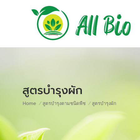
สูตรบำรุงผัก
You are here:
Home
สูตรบำรุงตามชนิดพืช
สูตรบำรุงผัก