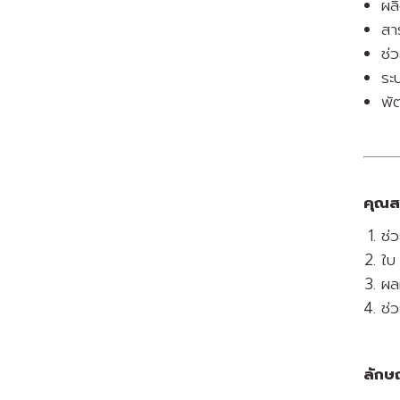
ผล
สา
ช่
ระ
พั
คุณสม
ช่
ใบ
ผล
ช่
ลักษ