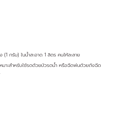
 (1 กรัม) ในน้ำสะอาด 1 ลิตร คนให้ละลาย
เหมาะสำหรับใช้รดด้วยบัวรดน้ำ หรือฉีดพ่นด้วยถังฉีด