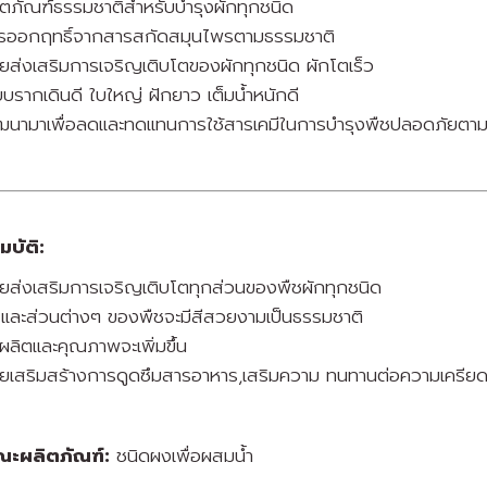
ิตภัณฑ์ธรรมชาติสำหรับบำรุงผักทุกชนิด
รออกฤทธิ์จากสารสกัดสมุนไพรตามธรรมชาติ
วยส่งเสริมการเจริญเติบโตของผักทุกชนิด ผักโตเร็ว
บบรากเดินดี ใบใหญ่ ฝักยาว เต็มน้ำหนักดี
ฒนามาเพื่อลดและทดแทนการใช้สารเคมีในการบำรุงพืชปลอดภัยตา
บัติ:
วยส่งเสริมการเจริญเติบโตทุกส่วนของพืชผักทุกชนิด
 และส่วนต่างๆ ของพืชจะมีสีสวยงามเป็นธรรมชาติ
ผลิตและคุณภาพจะเพิ่มขึ้น
วยเสริมสร้างการดูดซึมสารอาหาร,เสริมความ ทนทานต่อความเครีย
ณะผลิตภัณฑ์:
ชนิดผงเพื่อผสมน้ำ