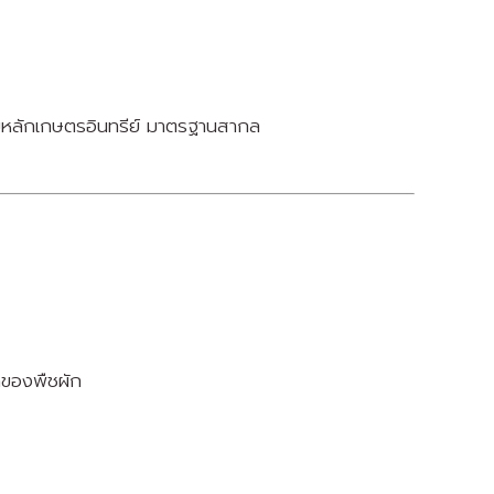
มหลักเกษตรอินทรีย์ มาตรฐานสากล
ดของพืชผัก