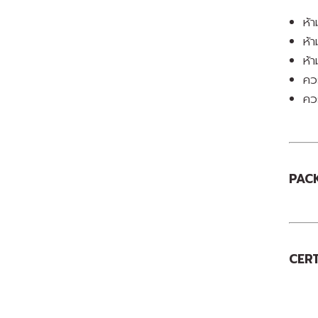
ห้
ห้า
ห้า
คว
ควร
PACK
CERT