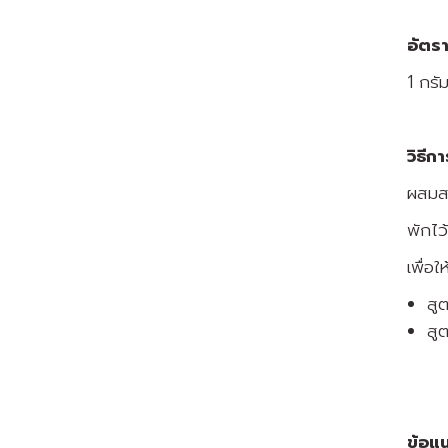
อัตรา
1 กรั
วิธีก
ผสมสา
พักไว
เพื่อใ
สู
สู
ข้อแ